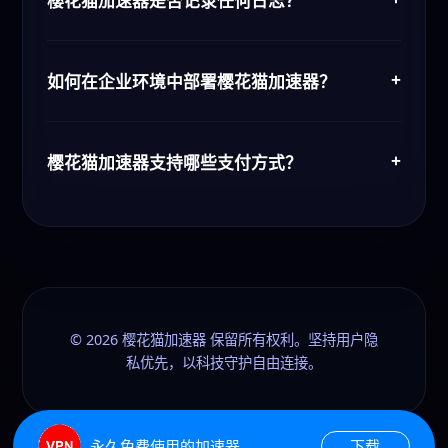
维持稳定连接。当单一节点出现异常时，系统会
樱花猫加速器是否记录任何日志？
在毫秒级别内完成切换。
樱花猫加速器承诺零日志策略，所有会话数据仅
在内存中暂存并即时销毁，通过第三方机构审计
+
确保流程透明。
如何在企业环境中部署樱花猫加速器？
企业可以选择云托管或私有化部署方案，利用樱
花猫加速器提供的API与自动化脚本快速完成终
+
端配置，并通过集中式控制台管理所有策略。
樱花猫加速器支持哪些支付方式？
樱花猫加速器支持信用卡、数字货币与企业开票
服务，用户可根据所在地区选择最便捷的方式续
费或升级套餐。
©
2026
樱花猫加速器 保留所有权利。坚持用户隐
私优先，以科技守护自由连接。
永久免费使用的加速器
下载